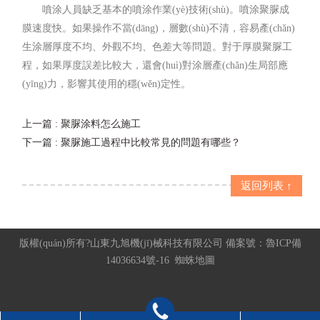
噴涂人員缺乏基本的噴涂作業(yè)技術(shù)。噴涂聚脲成
膜速度快。如果操作不當(dāng)，層數(shù)不清，容易產(chǎn)
生涂層厚度不均、外觀不均、色差大等問題。對于厚膜聚脲工
程，如果厚度誤差比較大，還會(huì)對涂層產(chǎn)生局部應
(yīng)力，影響其使用的穩(wěn)定性。
上一篇
: 聚脲涂料怎么施工
下一篇
: 聚脲施工過程中比較常見的問題有哪些？
返回列表 ↑
版權(quán)所有?山東九旭機(jī)械科技有限公司 備案號：
魯ICP備
14036634號-16
蜘蛛地圖