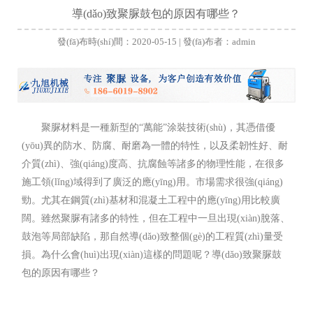
導(dǎo)致聚脲鼓包的原因有哪些？
發(fā)布時(shí)間：2020-05-15 | 發(fā)布者：admin
聚脲
材料是一種新型的“萬能”涂裝技術(shù)，其憑借優
(yōu)異的防水、防腐、耐磨為一體的特性，以及柔韌性好、耐
介質(zhì)、強(qiáng)度高、抗腐蝕等諸多的物理性能，在很多
施工領(lǐng)域得到了廣泛的應(yīng)用。市場需求很強(qiáng)
勁。尤其在鋼質(zhì)基材和混凝土工程中的應(yīng)用比較廣
闊。雖然聚脲有諸多的特性，但在工程中一旦出現(xiàn)脫落、
鼓泡等局部缺陷，那自然導(dǎo)致整個(gè)的工程質(zhì)量受
損。為什么會(huì)出現(xiàn)這樣的問題呢？導(dǎo)致聚脲鼓
包的原因有哪些？