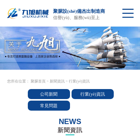
聚脲設(shè)備杰出制造商
信譽(yù)、服務(wù)至上
聚脲首頁
聚脲噴涂設(shè)備
配件及原料
關(guān)于我們
產(chǎn)品中心
客戶施工
新聞資訊
售后服務(wù)
聯(lián)系我們
您所在位置：
聚脲首頁
>
新聞資訊
>
行業(yè)資訊
公司新聞
行業(yè)資訊
常見問題
NEWS
新聞資訊